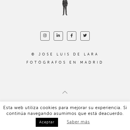
© JOSE LUIS DE LARA
FOTÓGRAFOS EN MADRID
Aviso legal
Política de privacidad
Esta web utiliza cookies para mejorar su experiencia. Si
Desarrollo web Juan Acosta
continúa navegando asumimos que está deacuerdo.
Saber más
Aceptar